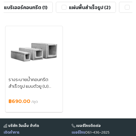
แบริเออร์คอนกรีต (1)
แผ่นพื้นสำเร็จรูป (2)
รา
รางระบายน้ำคอนกรีต
สำเร็จรูป แบบตัวยู (U)
พร้อมฝาปิด 2 แผ่นต่อราง
ระบายน้ำ 1 ตัว ใช้ระบายน้ำ
฿690.00
/ชุด
รองรับน้ำได้ทุกทาง ติดตั้ง
ง่าย ทำความสะอาดสะดวก
บริษัท วันเอ็ม จำกัด
เบอร์โทรติดต่อ
เปิดทำการ
เบอร์โทร
061-436-2825